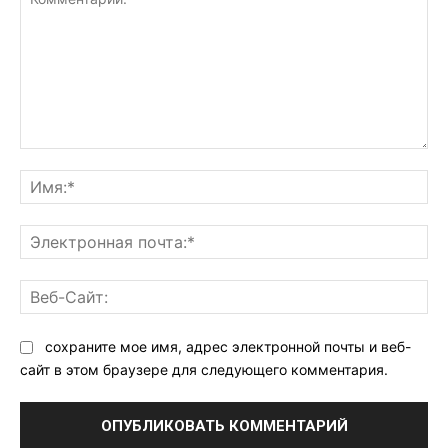
Комментарий:
Им
Эл
поч
Ве
Са
сохраните мое имя, адрес электронной почты и веб-
сайт в этом браузере для следующего комментария.