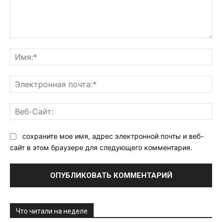
Комментарий:
Им
Эл
поч
Ве
Са
сохраните мое имя, адрес электронной почты и веб-
сайт в этом браузере для следующего комментария.
Что читали на неделе