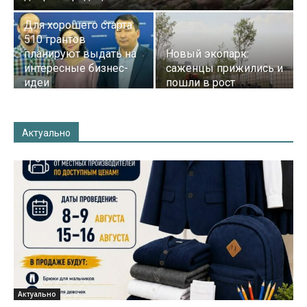
Для хорошего старта:
510 грантов
планируют выдать на
Новый экопарк:
интересные бизнес-
саженцы прижились и
идеи
пошли в рост
Актуально
Актуально