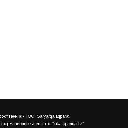
обственник - ТОО "Saryarqa aqparat"
нформационное агентство "inkaraganda.kz"