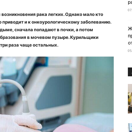
р
07
возникновения рака легких. Однако мало кто
то приводит и к онкоурологическому заболеванию.
Ж
ыме, сначала попадают в почки, а потом
п
бразования в мочевом пузыре. Курильщики
о
-три раза чаще остальных.
05