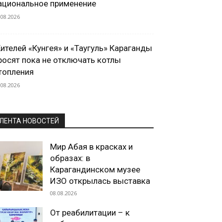
ациональное применение
.08.2026
ителей «Кунгея» и «Таугуль» Караганды
росят пока не отключать котлы
топления
.08.2026
ЛЕНТА НОВОСТЕЙ
Мир Абая в красках и
образах: в
Карагандинском музее
ИЗО открылась выставка
08.08.2026
От реабилитации – к