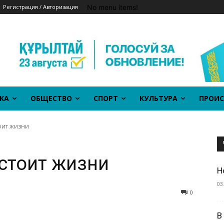
No menu items!
Регистрация / Авторизация
КА
ОБЩЕСТВО
СПОРТ
КУЛЬТУРА
ПРОИС
оит жизни
 стоит жизни
Н
03
0
В