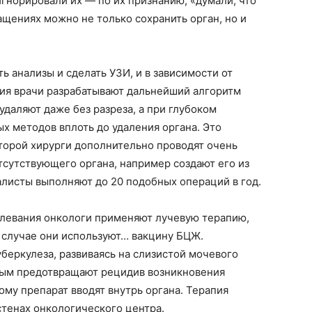
игнорировали их — по их признанию, «думали, что
ащениях можно не только сохранить орган, но и
ь анализы и сделать УЗИ, и в зависимости от
ия врачи разрабатывают дальнейший алгоритм
удаляют даже без разреза, а при глубоком
х методов вплоть до удаления органа. Это
торой хирурги дополнительно проводят очень
сутствующего органа, например создают его из
листы выполняют до 20 подобных операций в год.
олевания онкологи применяют лучевую терапию,
случае они используют… вакцину БЦЖ.
уберкулеза, развиваясь на слизистой мочевого
мым предотвращают рецидив возникновения
му препарат вводят внутрь органа. Терапия
 стенах онкологического центра.