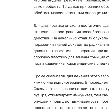
что они видели тревожные признаки, но 
само пройдет». Тогда как при ранних обр
обойтись малоинвазивными операциями.
Для диагностики опухоли достаточно сдат
степени распространения новообразован
действий. На начальных стадиях опухоль 
поражении тканей доходит до радикальны
довольно травматичная операция, при ко
сложную пластику для замены функций от
части кишечника. Карагандинские специа
Кроме скальпеля, для лечения этого заб
химию или иммунотерапию. В последнем 
Оказывается, на ранних стадиях клетки т
пузыря, стимулируют иммунитет, тем са
опухоли и повышают выживаемость, поэто
проводится от одного года до трех лет в