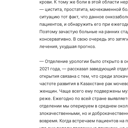
крови. К тому же боли в этой области н
— цистита, простатита, мочекаменной бо
ситуацию тот факт, что данное онкозабол
пациентов, и обнаружить его при ежего
Поэтому зачастую больные на ранних ста
консервативно. В свою очередь это затя
лечения, ухудшая прогноз.
— Отделение урологии было открыто в о
2021 года, — рассказал заведующий отд
открытия связана с тем, что среди злок
частоте развития в Казахстане рак мочев
женщин. Чаще всего ему подвержены муж
реже. Ежегодно по всей стране выявляет
отделении мы оперируем в среднем около
злокачественными, но и доброкачествен
вовремя. Когда встречаем пациентов на п