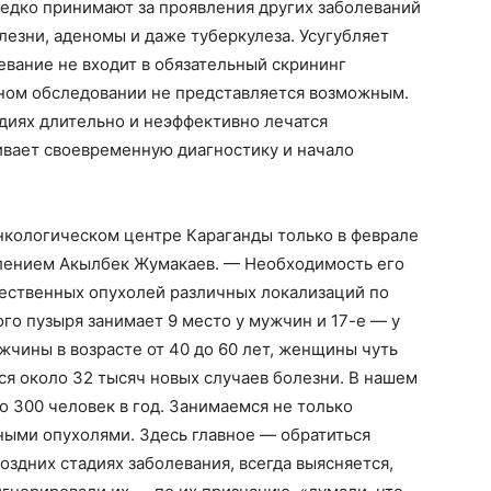
ередко принимают за проявления других заболеваний
лезни, аденомы и даже туберкулеза. Усугубляет
евание не входит в обязательный скрининг
дном обследовании не представляется возможным.
диях длительно и неэффективно лечатся
гивает своевременную диагностику и начало
нкологическом центре Караганды только в феврале
елением Акылбек Жумакаев. — Необходимость его
ачественных опухолей различных локализаций по
ого пузыря занимает 9 место у мужчин и 17-е — у
чины в возрасте от 40 до 60 лет, женщины чуть
ся около 32 тысяч новых случаев болезни. В нашем
 300 человек в год. Занимаемся не только
ными опухолями. Здесь главное — обратиться
оздних стадиях заболевания, всегда выясняется,