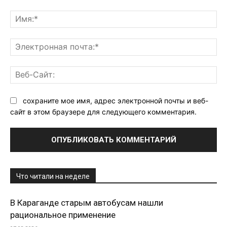
Комментарий:
Им
Эл
поч
Ве
Са
сохраните мое имя, адрес электронной почты и веб-
сайт в этом браузере для следующего комментария.
Что читали на неделе
В Караганде старым автобусам нашли
рациональное применение