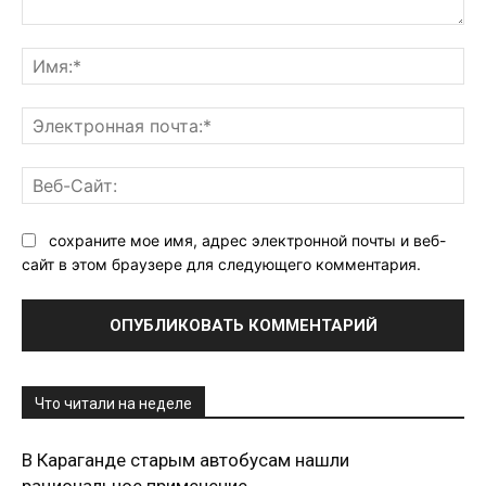
Комментарий:
Им
Эл
поч
Ве
Са
сохраните мое имя, адрес электронной почты и веб-
сайт в этом браузере для следующего комментария.
Что читали на неделе
В Караганде старым автобусам нашли
рациональное применение