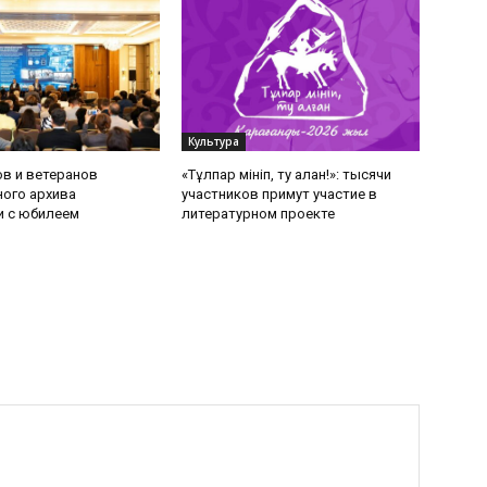
Культура
в и ветеранов
«Тұлпар мініп, ту алған!»: тысячи
ого архива
участников примут участие в
и с юбилеем
литературном проекте