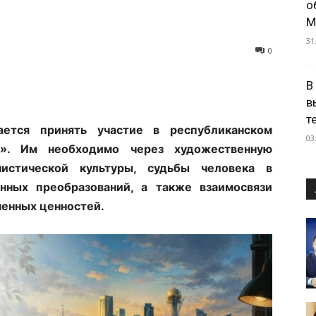
о
М
31
0
В
в
т
ется принять участие в республиканском
03
ы». Им необходимо через художественную
истической культуры, судьбы человека в
нных преобразований, а также взаимосвязи
менных ценностей.