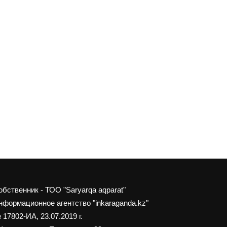
обственник - ТОО "Saryarqa aqparat"
нформационное агентство "inkaraganda.kz"
 17802-ИА, 23.07.2019 г.