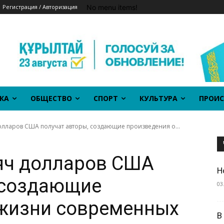
No menu items!
Регистрация / Авторизация
КА
ОБЩЕСТВО
СПОРТ
КУЛЬТУРА
ПРОИС
долларов США получат авторы, создающие произведения о...
сяч долларов США
Н
 создающие
03
 жизни современных
В