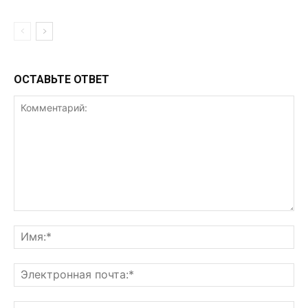
ОСТАВЬТЕ ОТВЕТ
Комментарий:
Им
Эл
поч
Ве