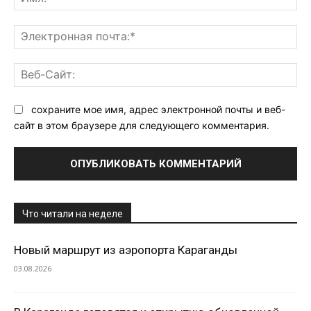
Эл
поч
Ве
Са
сохраните мое имя, адрес электронной почты и веб-
сайт в этом браузере для следующего комментария.
Что читали на неделе
Новый маршрут из аэропорта Караганды
03.08.2026