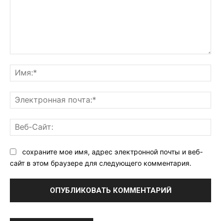
Комментарий:
Им
Эл
поч
Ве
Са
сохраните мое имя, адрес электронной почты и веб-
сайт в этом браузере для следующего комментария.