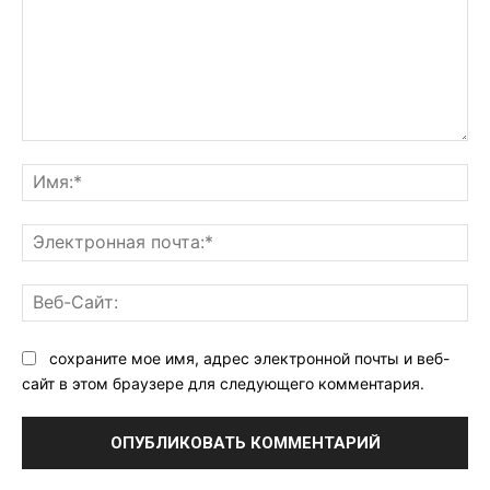
Комментарий:
Им
Эл
поч
Ве
Са
сохраните мое имя, адрес электронной почты и веб-
сайт в этом браузере для следующего комментария.