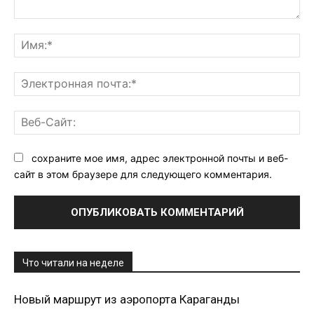
Комментарий:
Им
Эл
поч
Ве
Са
сохраните мое имя, адрес электронной почты и веб-
сайт в этом браузере для следующего комментария.
Что читали на неделе
Новый маршрут из аэропорта Караганды