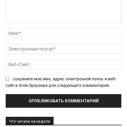
Комментарий:
Им
Эл
поч
Ве
Са
сохраните мое имя, адрес электронной почты и веб-
сайт в этом браузере для следующего комментария.
Что читали на неделе