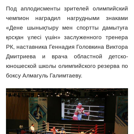
Под аплодисменты зрителей олимпийский
чемпион наградил нагрудными знаками
«Дене шынықтыру мен спортты дамытуға
қосқан үлесі үшін» заслуженного тренера
РК, наставника Геннадия Головкина Виктора
Дмитриева и врача областной детско-
юношеской школы олимпийского резерва по
боксу Алмагуль Галимтаеву.