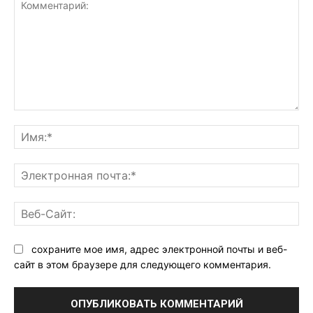
Комментарий:
Им
Эл
поч
Ве
Са
сохраните мое имя, адрес электронной почты и веб-
сайт в этом браузере для следующего комментария.