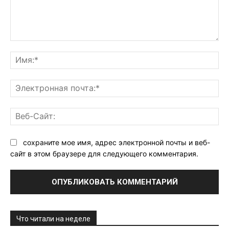
Комментарий:
Им
Эл
поч
Ве
Са
сохраните мое имя, адрес электронной почты и веб-
сайт в этом браузере для следующего комментария.
Что читали на неделе