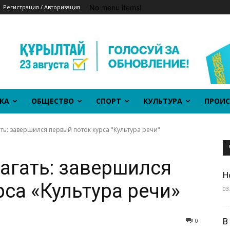
No menu items!
Регистрация / Авторизация
КА
ОБЩЕСТВО
СПОРТ
КУЛЬТУРА
ПРОИС
ть: завершился первый поток курса "Культура речи"
агать: завершился
Н
рса «Культура речи»
03
В
0