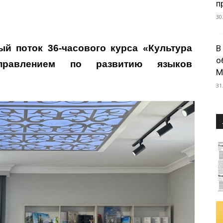
п
30
й поток 36-часового курса «Культура
В
о
управлением по развитию языков
М
31