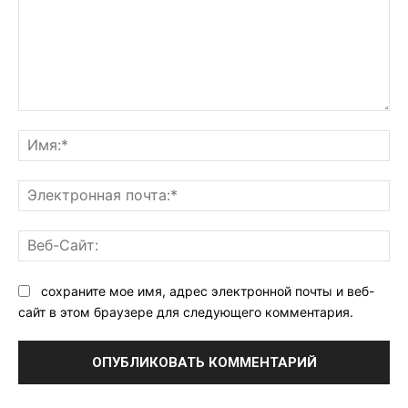
Комментарий:
Им
Эл
поч
Ве
Са
сохраните мое имя, адрес электронной почты и веб-
сайт в этом браузере для следующего комментария.