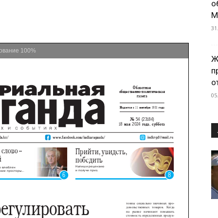
о
М
31
ование
100%
Ж
п
о
05