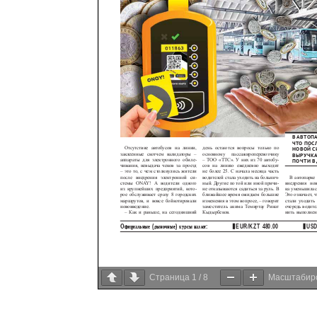
Страница
1
/
8
Масштабир