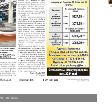
ование
100%