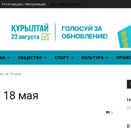
No menu items!
Регистрация / Авторизация
КА
ОБЩЕСТВО
СПОРТ
КУЛЬТУРА
ПРОИС
р за 18 мая
 18 мая
Н
03
0
В