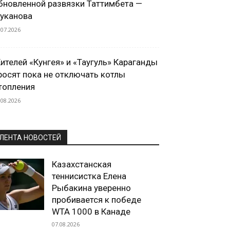
бновленной развязки Таттимбета —
уканова
.07.2026
ителей «Кунгея» и «Таугуль» Караганды
росят пока не отключать котлы
топления
.08.2026
ЛЕНТА НОВОСТЕЙ
Казахстанская
теннисистка Елена
Рыбакина уверенно
пробивается к победе
WTA 1000 в Канаде
07.08.2026