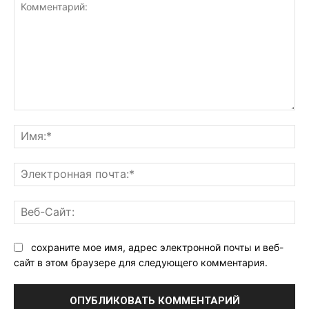
Комментарий:
Им
Эл
поч
Ве
Са
сохраните мое имя, адрес электронной почты и веб-
сайт в этом браузере для следующего комментария.