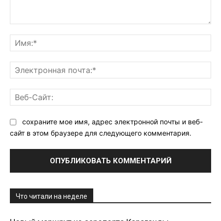
Комментарий:
Им
Эл
поч
Ве
Са
сохраните мое имя, адрес электронной почты и веб-
сайт в этом браузере для следующего комментария.
Что читали на неделе