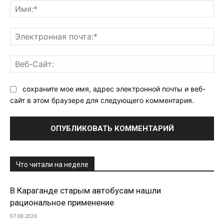
Им
Эл
поч
Ве
Са
сохраните мое имя, адрес электронной почты и веб-
сайт в этом браузере для следующего комментария.
Что читали на неделе
В Караганде старым автобусам нашли
рациональное применение
07.08.2026