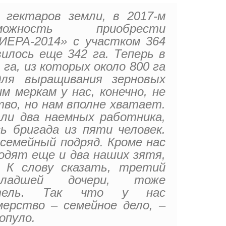
 гектаров земли, в 2017-м
можность приобрести
ЕРА-2014» с участком 364
вилось еще 342 га. Теперь в
га, из которых около 800 га
ля выращивания зерновых
м меркам у нас, конечно, не
тво, но нам вполне хватает.
ли два наемных работника,
сь бригада из пяти человек.
 семейный подряд. Кроме нас
ходят еще и два наших зятя,
. К слову сказать, третий
ладшей дочери, тоже
матель. Так что у нас
ерство – семейное дело, –
опуло.