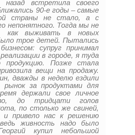
 назад встретила своего
ближались 90-е годы – самые
ной страны не стало, а с
го непонятного. Тогда мы не
ь, как выживать в новых
 было трое детей. Пытались
бизнесом: супруг принимал
 реализации в городе, я туда
ю продукцию. Позже стала
ривозила вещи на продажу.
зин, дважды в неделю ездили
 рынок за продуктами для
ремя держали свое личное
тво, до тридцати голов
кота, по столько же свиней,
о и привело нас к решению
ведь живность надо было
Георгий купил небольшой