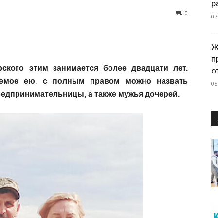
р
0
07
Ж
п
ского этим занимается более двадцати лет.
о
яемое ею, с полным правом можно назвать
05
редпринимательницы, а также мужья дочерей.