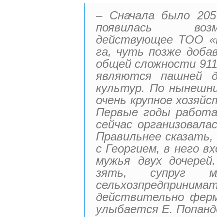
– Сначала было 205
появилась воз
действующее ТОО «И
га, чуть позже доба
общей сложности 911 
являются пашней д
культур. По нынешни
очень крупное хозяйс
Первые годы работа
сейчас организовала
Правильнее сказать,
с Георгием, в него в
мужья двух дочерей
зять, супруг м
сельхозпредприни
действительно ферм
улыбается Е. Попанд