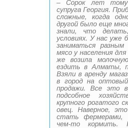
– Сорок лет тому
супруга Георгия. При
сложные, когда од
другой было еще мно
знали, что делат
условиях. У нас уже
заниматься разным 
мясо у населения для
же возила молочну
ездить в Алматы, п
Взяли в аренду мага
в город на оптовый
продажи. Все это в
подсобное хозяйс
крупного рогатого с
овец. Наверное, эт
стать фермерами, 
чем-то кормить. 