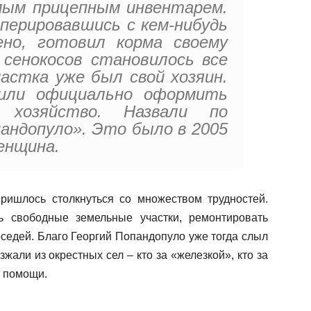
мым прицепным инвентарем.
оперировавшись с кем-нибудь
ено, готовил корма своему
 сенокосов становилось все
частка уже был свой хозяин.
или официально оформить
е хозяйство. Назвали по
андопуло». Это было в 2005
енщина.
ришлось столкнуться со множеством трудностей.
 свободные земельные участки, ремонтировать
оседей. Благо Георгий Попандопуло уже тогда слыл
зжали из окрестных сел – кто за «железкой», кто за
в помощи.