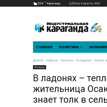
C
Суббота, 8 августа, 2026
27.4
Караганда
ГЛАВНАЯ
ПОЛИТИКА
ЭКОНОМИ
Домой
Новости
Регионы
В ладонях – теплое з
Регионы
В ладонях – тепл
жительница Оса
знает толк в сел