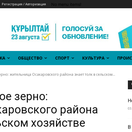
No menu items!
Регистрация / Авторизация
КА
ОБЩЕСТВО
СПОРТ
КУЛЬТУРА
ПРОИС
ерно: жительница Осакаровского района знает толк в сельском...
ое зерно:
Н
каровского района
03
ьском хозяйстве
В