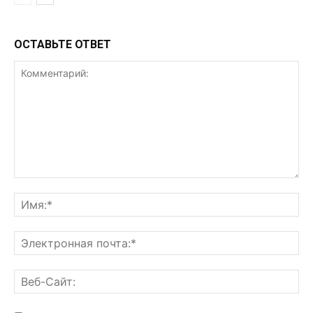
ОСТАВЬТЕ ОТВЕТ
Комментарий:
Им
Эл
поч
Ве
Са