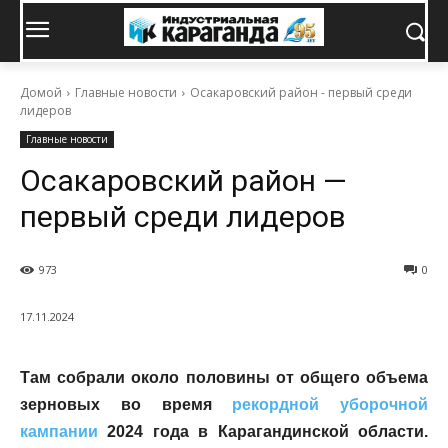
Домой
Главные новости
Осакаровский район - первый среди
лидеров
Главные новости
Осакаровский район —
первый среди лидеров
973
0
17.11.2024
Там собрали о
коло половины от общего объема
зерновых
в
о время
рекордной уборочной
кампании
2024 года в Карагандинской области.