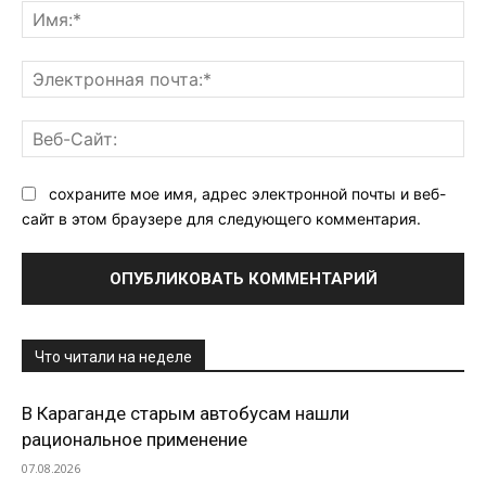
Им
Эл
поч
Ве
Са
сохраните мое имя, адрес электронной почты и веб-
сайт в этом браузере для следующего комментария.
Что читали на неделе
В Караганде старым автобусам нашли
рациональное применение
07.08.2026