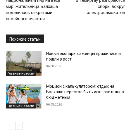
Национальный пир на весь
В Темиртау разгораются
мир: жительница Балхаша
споры вокруг
поделилась секретами
электросамокатов
семейного счастья
Похожие статьи
Новый экопарк: саженцы прижились и
пошли в рост
06.08.2026
Главные новости
Моцион с калькулятором: отдых на
Балхаше перестал быть исключительно
бюджетным
06.08.2026
Главные новости