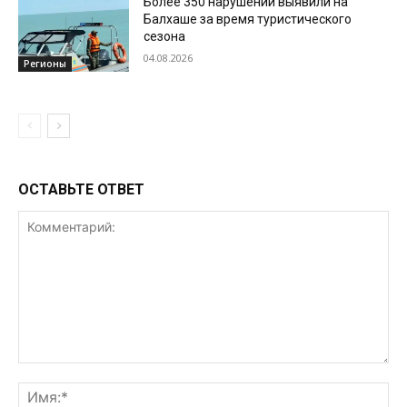
Более 350 нарушений выявили на
Балхаше за время туристического
сезона
04.08.2026
Регионы
ОСТАВЬТЕ ОТВЕТ
Комментарий:
Им