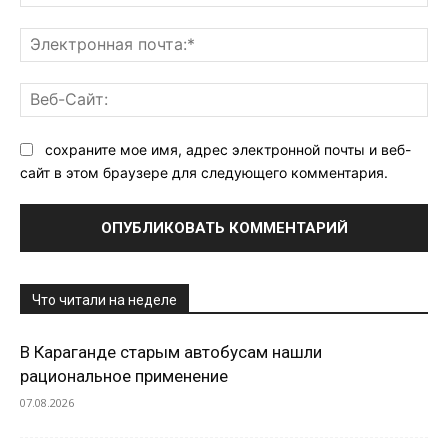
Эл
поч
Ве
Са
сохраните мое имя, адрес электронной почты и веб-
сайт в этом браузере для следующего комментария.
Что читали на неделе
В Караганде старым автобусам нашли
рациональное применение
07.08.2026