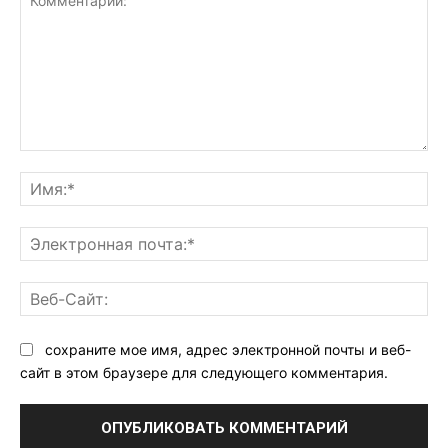
Комментарий:
Им
Эл
поч
Ве
Са
сохраните мое имя, адрес электронной почты и веб-
сайт в этом браузере для следующего комментария.