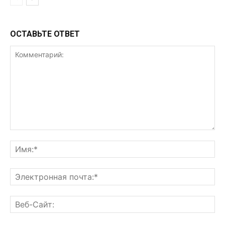
ОСТАВЬТЕ ОТВЕТ
Комментарий:
Им
Эл
поч
Ве
Са