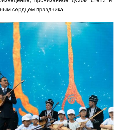
изведение, пронизанное духом степи и
ьным сердцем праздника.