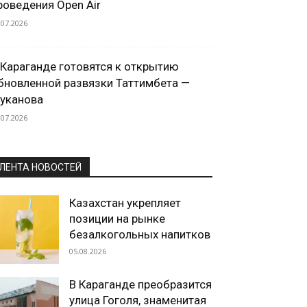
роведения Open Air
.07.2026
 Караганде готовятся к открытию
бновленной развязки Таттимбета —
уканова
.07.2026
ЛЕНТА НОВОСТЕЙ
Казахстан укрепляет
позиции на рынке
безалкогольных напитков
05.08.2026
В Караганде преобразится
улица Гоголя, знаменитая