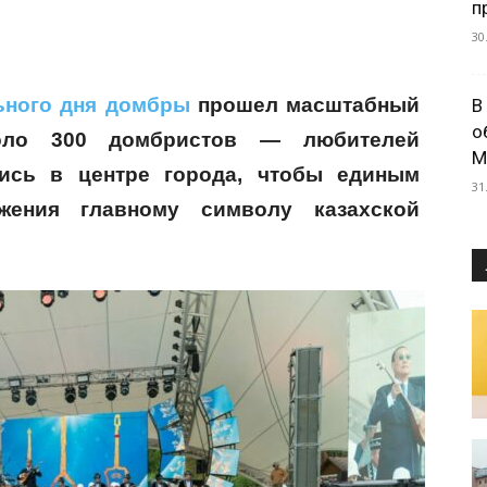
п
30
ьного дня домбры
прошел масштабный
В
о
оло 300 домбристов — любителей
М
ись в центре города, чтобы единым
31
жения главному символу казахской