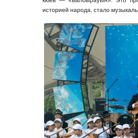
кюев — «Балбырауын». Это про
историей народа, стало музыкал