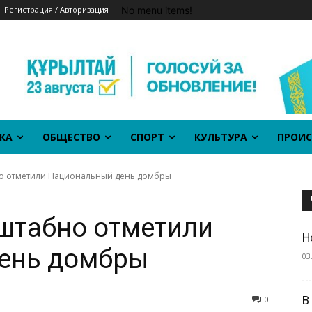
No menu items!
Регистрация / Авторизация
КА
ОБЩЕСТВО
СПОРТ
КУЛЬТУРА
ПРОИС
но отметили Национальный день домбры
штабно отметили
Н
ень домбры
03
В
0