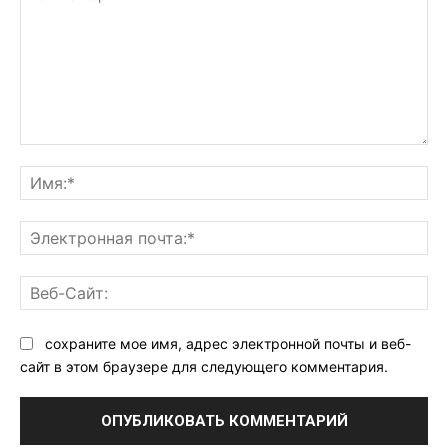
Комментарий:
Им
Эл
поч
Ве
Са
сохраните мое имя, адрес электронной почты и веб-
сайт в этом браузере для следующего комментария.