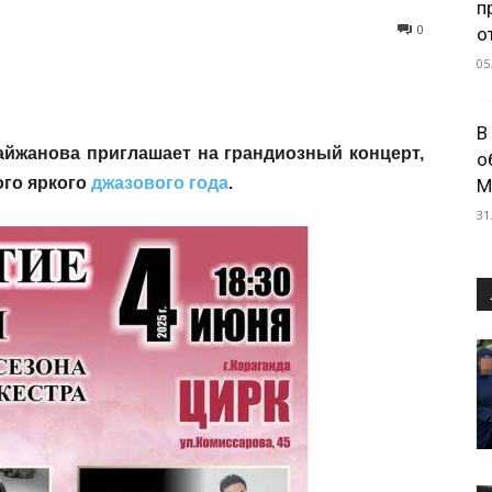
п
0
о
05
В
айжанова приглашает на грандиозный концерт,
о
ого яркого
джазового года
.
М
31