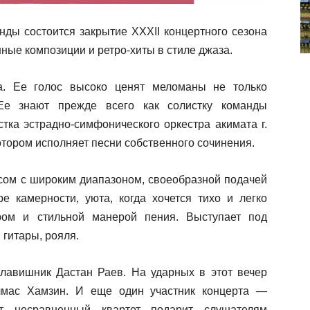
нды состоится закрытие XXXII концертного сезона
ные композиции и ретро-хиты в стиле джаза.
а. Ее голос высоко ценят меломаны не только
 Ее знают прежде всего как солистку команды
тка эстрадно-симфонического оркестра акимата г.
котором исполняет песни собственного сочинения.
ом с широким диапазоном, своеобразной подачей
 камерности, уюта, когда хочется тихо и легко
ром и стильной манерой пения. Выступает под
гитары, рояля.
лавишник Дастан Раев. На ударных в этот вечер
лмас Хамзин. И еще один участник концерта —
от несравненный квартет подарит слушателям