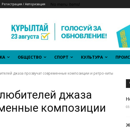
No menu items!
Регистрация / Авторизация
КА
ОБЩЕСТВО
СПОРТ
КУЛЬТУРА
ПРОИС
бителей джаза прозвучат современные композиции и ретро-хиты
 любителей джаза
Н
еменные композиции
03
Ж