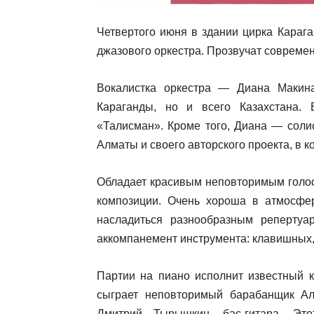
Четвертого июня в здании цирка Карага
джазового оркестра. Прозвучат современ
Вокалистка оркестра — Диана Макин
Караганды, но и всего Казахстана.
«Талисман». Кроме того, Диана — солис
Алматы и своего авторского проекта, в 
Обладает красивым неповторимым голос
композиции. Очень хороша в атмосфере
насладиться разнообразным репертуа
аккомпанемент инструмента: клавишных, 
Партии на пиано исполнит известный к
сыграет неповторимый барабанщик А
Дмитрий Тырышкин, бас-гитара. Эт