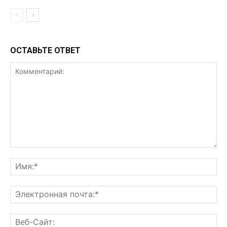
ОСТАВЬТЕ ОТВЕТ
Комментарий:
Им
Эл
поч
Ве