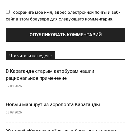
Са
сохраните мое имя, адрес электронной почты и веб-
сайт в этом браузере для следующего комментария.
Что читали на неделе
В Караганде старым автобусам нашли
рациональное применение
07.08.2026
Новый маршрут из аэропорта Караганды
03.08.2026
Жителей «Кунгея» и «Таугуль» Караганды просят