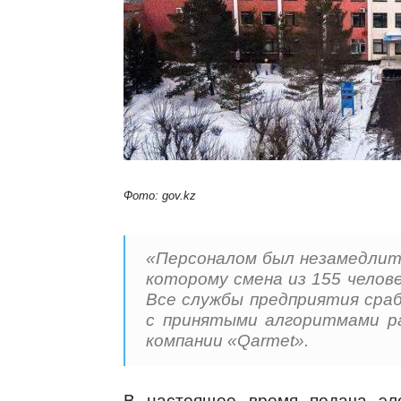
Фото: gov.kz
«Персоналом был незамедлите
которому смена из 155 челове
Все службы предприятия сра
с принятыми алгоритмами р
компании «Qarmet».
В настоящее время подача эле