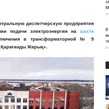
о
М
31
ентральную диспетчерскую предприятия
В
нии подачи электроэнергии на
шахте
в
тключения в трансформаторной № 9
т
«Қарағанды Жарық».
03