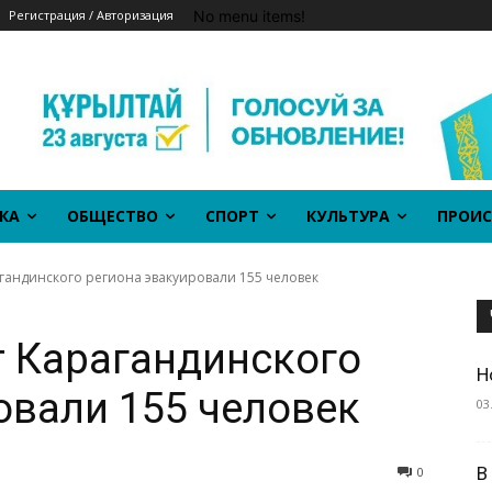
No menu items!
Регистрация / Авторизация
КА
ОБЩЕСТВО
СПОРТ
КУЛЬТУРА
ПРОИС
гандинского региона эвакуировали 155 человек
т Карагандинского
Н
овали 155 человек
03
В
0