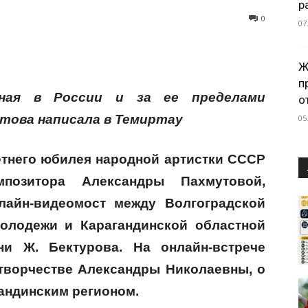
р
0
07
Ж
п
ная в России и за ее пределами
о
това написала в Темиртау
05
летнего юбилея народной артистки СССР
мпозитора Александры Пахмутовой,
лайн-видеомост между Волгоградской
олодежи и Карагандинской областной
и Ж. Бектурова. На онлайн-встрече
 творчестве Александры Николаевны, о
гандинским регионом.