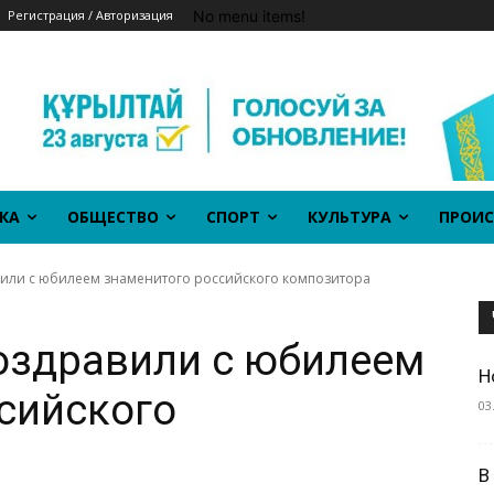
No menu items!
Регистрация / Авторизация
КА
ОБЩЕСТВО
СПОРТ
КУЛЬТУРА
ПРОИС
или с юбилеем знаменитого российского композитора
оздравили с юбилеем
Н
сийского
03
В