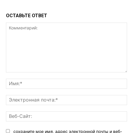
ОСТАВЬТЕ ОТВЕТ
Комментарий:
Им
Эл
поч
Ве
Са
сохраните мое имя, адрес электронной почты и веб-