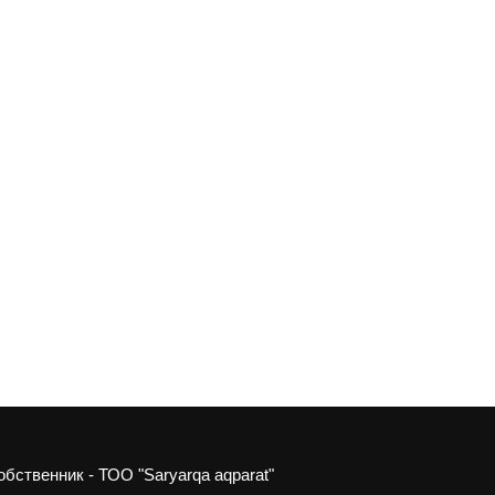
обственник - ТОО "Saryarqa aqparat"