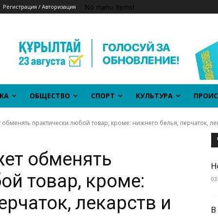
No menu items!
Регистрация / Авторизация
КА
ОБЩЕСТВО
СПОРТ
КУЛЬТУРА
ПРОИС
обменять практически любой товар, кроме: нижнего белья, перчаток, лека
жет обменять
Н
ой товар, кроме:
03
ерчаток, лекарств и
В