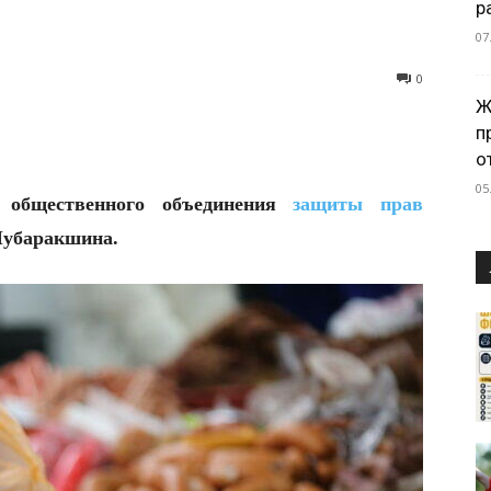
р
07
0
Ж
п
о
05
ь общественного объединения
защиты прав
Мубаракшина.