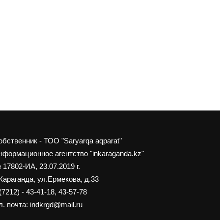
обственник - ТОО "Saryarqa aqparat"
нформационное агентство "inkaraganda.kz"
 17802-ИА, 23.07.2019 г.
 Караганда, ул.Ермекова, д.33
(7212) - 43-41-18, 43-57-78
. почта: indkrgd@mail.ru