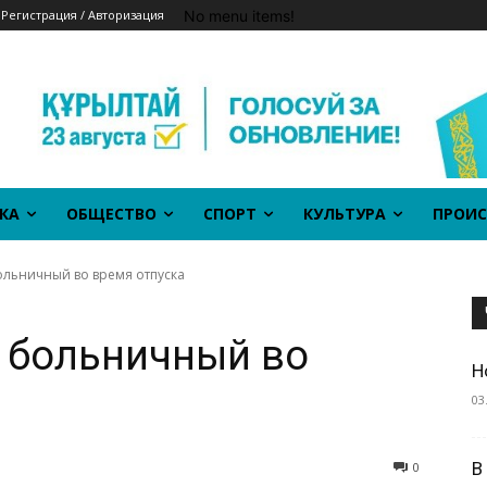
No menu items!
Регистрация / Авторизация
КА
ОБЩЕСТВО
СПОРТ
КУЛЬТУРА
ПРОИС
ольничный во время отпуска
 больничный во
Н
03
В
0