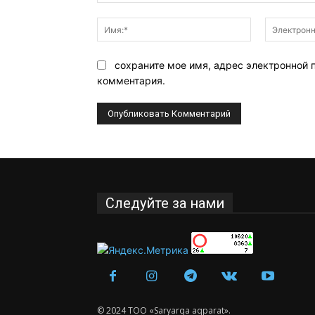
Комментарий:
Имя:*
сохраните мое имя, адрес электронной 
комментария.
Следуйте за нами
© 2024 ТОО «Saryarqa aqparat».