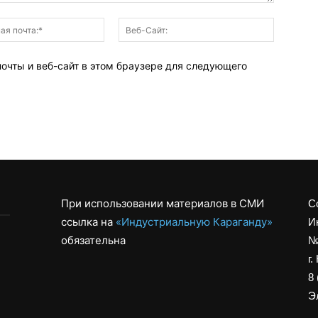
Электронная
Веб-
почта:*
Сайт:
почты и веб-сайт в этом браузере для следующего
При использовании материалов в СМИ
С
ссылка на
«Индустриальную Караганду»
И
обязательна
№
г.
8 
Эл