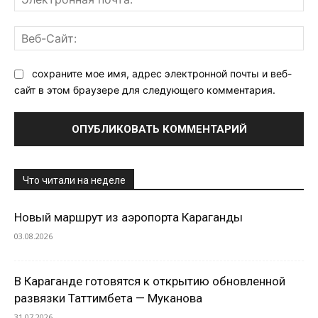
поч
Ве
Са
сохраните мое имя, адрес электронной почты и веб-
сайт в этом браузере для следующего комментария.
Что читали на неделе
Новый маршрут из аэропорта Караганды
03.08.2026
В Караганде готовятся к открытию обновленной
развязки Таттимбета — Муканова
31.07.2026