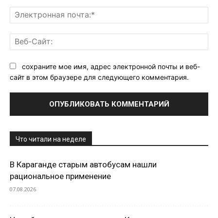
Эл
поч
Ве
Са
сохраните мое имя, адрес электронной почты и веб-
сайт в этом браузере для следующего комментария.
Что читали на неделе
В Караганде старым автобусам нашли
рациональное применение
07.08.2026