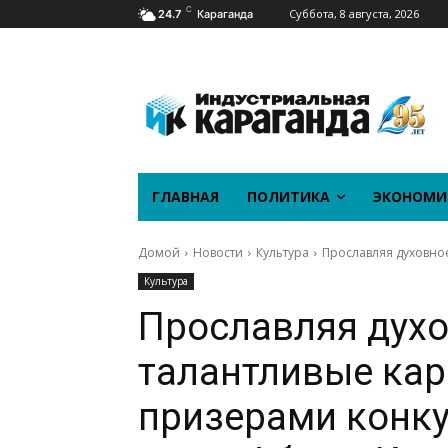
C
Суббота, 8 августа, 2026
24.7
Караганда
ГЛАВНАЯ
ПОЛИТИКА
ЭКОНОМИ
Домой
Новости
Культура
Прославляя духовное
Культура
Прославляя духо
талантливые кар
призерами конку