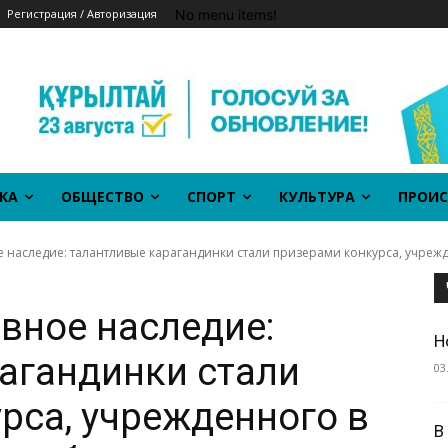
No menu items!
Регистрация / Авторизация
КА
ОБЩЕСТВО
СПОРТ
КУЛЬТУРА
ПРОИС
 наследие: талантливые карагандинки стали призерами конкурса, учрежде
вное наследие:
Н
агандинки стали
03
рса, учрежденного в
В