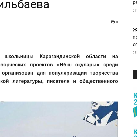
ильбаева
р
07
0
Ж
п
о
05
 школьницы Карагандинской области на
творческих проектов «Әбіш оқулары» среди
н организован для популяризации творчества
кой литературы, писателя и общественного