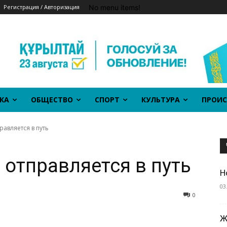
No menu items!
Регистрация / Авторизация
КА
ОБЩЕСТВО
СПОРТ
КУЛЬТУРА
ПРОИС
равляется в путь
 отправляется в путь
Н
03
0
Ж