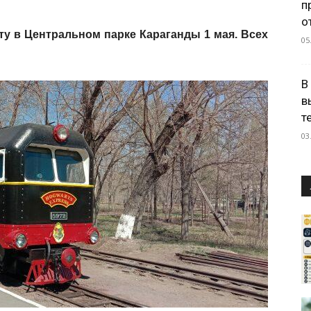
п
о
ту в Центральном парке Караганды 1 мая. Всех
05
В
в
т
03