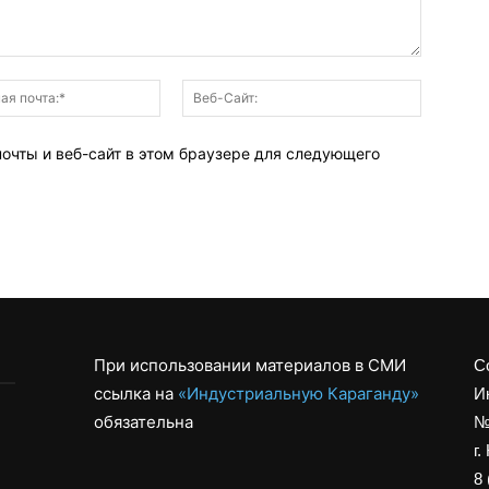
Электронная
Веб-
почта:*
Сайт:
почты и веб-сайт в этом браузере для следующего
При использовании материалов в СМИ
С
ссылка на
«Индустриальную Караганду»
И
обязательна
№
г.
8 