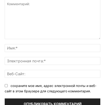
Комментарий:
Им
Эл
поч
Ве
Са
сохраните мое имя, адрес электронной почты и веб-
сайт в этом браузере для следующего комментария.