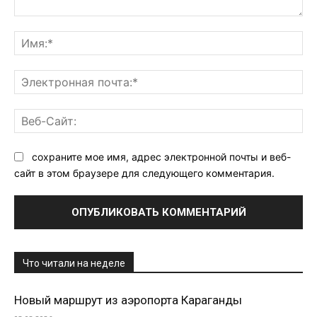
Комментарий:
Им
Эл
поч
Ве
Са
сохраните мое имя, адрес электронной почты и веб-
сайт в этом браузере для следующего комментария.
Что читали на неделе
Новый маршрут из аэропорта Караганды