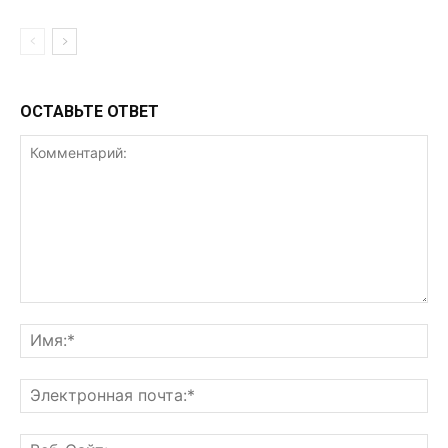
ОСТАВЬТЕ ОТВЕТ
Комментарий:
Им
Эл
поч
Ве