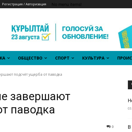
No menu items!
Регистрация / Авторизация
КА
ОБЩЕСТВО
СПОРТ
КУЛЬТУРА
ПРОИС
ершают подсчёт ущерба от паводка
не завершают
Н
от паводка
03
В
0