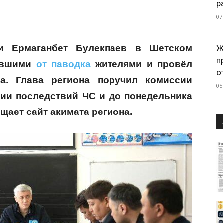
р
07
ти Ермаганбет Булекпаев в Шетском
Ж
п
авшими
от паводка
жителями и провёл
о
ба. Глава региона поручил комиссии
05
ии последствий ЧС и до понедельника
щает сайт акимата региона.