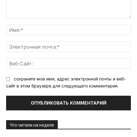
Комментарий:
Им
Эл
поч
Ве
Са
сохраните мое имя, адрес электронной почты и веб-
сайт в этом браузере для следующего комментария.
Что читали на неделе