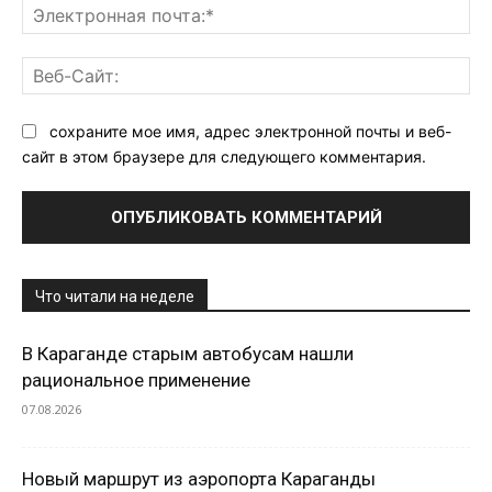
Эл
поч
Ве
Са
сохраните мое имя, адрес электронной почты и веб-
сайт в этом браузере для следующего комментария.
Что читали на неделе
В Караганде старым автобусам нашли
рациональное применение
07.08.2026
Новый маршрут из аэропорта Караганды