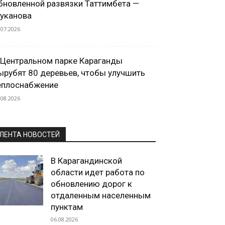
бновленной развязки Таттимбета —
уканова
.07.2026
 Центральном парке Караганды
ырубят 80 деревьев, чтобы улучшить
еплоснабжение
.08.2026
ЛЕНТА НОВОСТЕЙ
В Карагандинской
области идет работа по
обновлению дорог к
отдаленным населенным
пунктам
06.08.2026