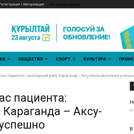
No menu items!
Регистрация / Авторизация
КА
ОБЩЕСТВО
СПОРТ
КУЛЬТУРА
ПРОИС
спас пациента: санитарный рейс Караганда – Аксу-Аюлы выполнен успешн
ас пациента:
Н
 Караганда – Аксу-
03
успешно
В