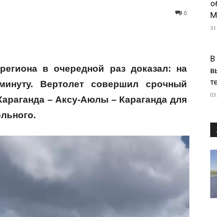
о
0
М
31
В
егиона в очередной раз доказал: на
в
т
инуту. Вертолет совершил срочный
03
араганда – Аксу-Аюлы – Караганда для
льного.