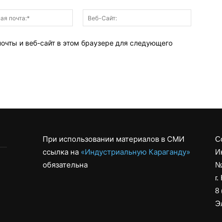
Электронная
Веб-
почта:*
Сайт:
почты и веб-сайт в этом браузере для следующего
При использовании материалов в СМИ
С
ссылка на
«Индустриальную Караганду»
И
обязательна
№
г.
8 
Эл