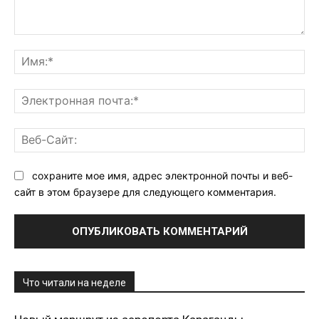
Комментарий:
Им
Эл
поч
Ве
Са
сохраните мое имя, адрес электронной почты и веб-
сайт в этом браузере для следующего комментария.
Что читали на неделе