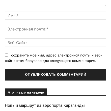
Комментарий:
Им
Эл
поч
Ве
Са
сохраните мое имя, адрес электронной почты и веб-
сайт в этом браузере для следующего комментария.
Что читали на неделе
Новый маршрут из аэропорта Караганды